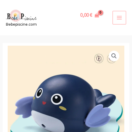
Aller
au
0,00
€
contenu
MAI
Bebepiscine.com
MEN