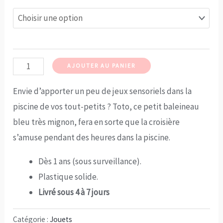
quantité
AJOUTER AU PANIER
de
Envie d’apporter un peu de jeux sensoriels dans la
Toto
piscine de vos tout-petits ? Toto, ce petit baleineau
&
bleu très mignon, fera en sorte que la croisière
la
s’amuse pendant des heures dans la piscine.
Croisière
s'amuse
Dès 1 ans (sous surveillance).
!
Plastique solide.
Livré sous 4 à 7 jours
Catégorie :
Jouets