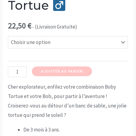
Tortue
22,50
€
- (Livraison Gratuite)
quantité
AJOUTER AU PANIER
de
Cher explorateur, enfilez votre combinaison Boby
Ensemble
Tortue et votre Bob, pour partir à l’aventure !
Boby
Croiserez-vous au détour d’un banc de sable, une jolie
Tortue
tortue qui prend le soleil ?
De 3 mois à 3 ans.