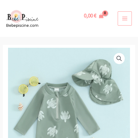
Aller
au
0,00
€
contenu
MAI
Bebepiscine.com
MEN