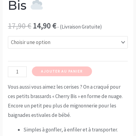
Bis
Le
Le
17,90
€
14,90
€
- (Livraison Gratuite)
prix
prix
initial
actuel
était :
est :
quantité
AJOUTER AU PANIER
de
17,90 €.
14,90 €.
Vous aussi vous aimez les cerises ? On a craqué pour
Brassards
ces petits brassards « Cherry Bis » en forme de nuage.
Cherry
Encore un petit peu plus de mignonnerie pour les
Bis
baignades estivales de bébé.
Simples à gonfler, à enfiler et à transporter.